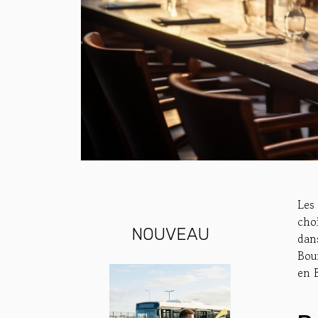
Les
cho
NOUVEAU
dans
Bou
en B