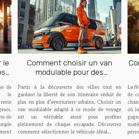
 le
Comment choisir un van
Co
os
modulable pour des
escapades urbaines ?
me de
Partir à la découverte des villes tout en
La f
s le
gardant la liberté de son itinéraire séduit de
de c
reste
plus en plus d’aventuriers urbains. Choisir un
chang
eurs.
van modulable adapté à ce mode de voyage
où l
ste de
est un véritable atout pour profiter
gagne
imple
pleinement de chaque escapade. Découvrez
maté
ement
comment sélectionner le véhicule idéal...
perso