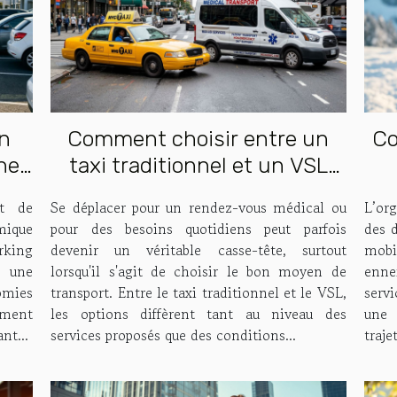
n
Comment choisir entre un
Co
he
taxi traditionnel et un VSL
pour vos déplacements ?
vé
nt de
Se déplacer pour un rendez-vous médical ou
L’or
mique
pour des besoins quotidiens peut parfois
des 
rking
devenir un véritable casse-tête, surtout
mobil
r une
lorsqu'il s'agit de choisir le bon moyen de
enne
nomies
transport. Entre le taxi traditionnel et le VSL,
servi
mment
les options diffèrent tant au niveau des
une 
nt...
services proposés que des conditions...
traje