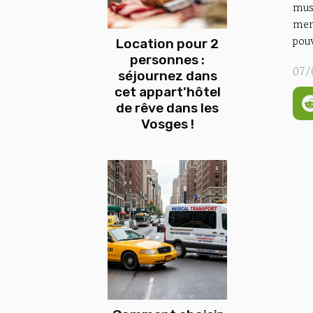
musé
mer
pouv
Location pour 2
personnes :
07/
séjournez dans
cet appart’hôtel
de rêve dans les
Vosges !