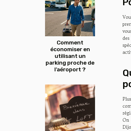
P
Vou
pre
vou
des 
Comment
spé
économiser en
acti
utilisant un
parking proche de
l'aéroport ?
Q
p
Plu
comm
rég
On 
Dijo